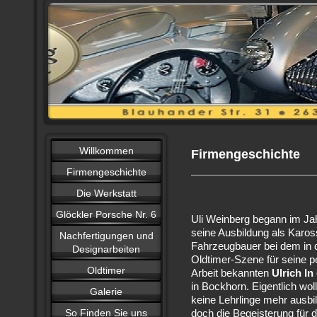
Willkommen
Firmengeschichte
Firmengeschichte
Die Werkstatt
Glöckler Porsche Nr. 6
Uli Weinberg begann im Ja
seine Ausbildung als Karos
Nachfertigungen und
Fahrzeugbauer bei dem in 
Designarbeiten
Oldtimer-Szene für seine p
Oldtimer
Arbeit bekannten
Ulrich In
in Bockhorn. Eigentlich woll
Galerie
keine Lehrlinge mehr ausbi
So Finden Sie uns
doch die Begeisterung für 