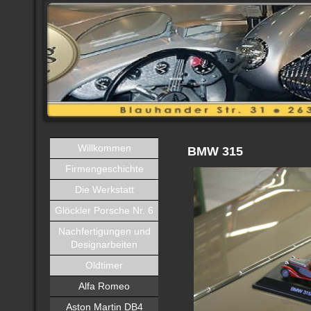
Willkommen
BMW 315
Firmengeschichte
Die Werkstatt
Glöckler Porsche Nr. 6
Nachfertigungen und
Designarbeiten
Oldtimer
Alfa Romeo
Aston Martin DB4