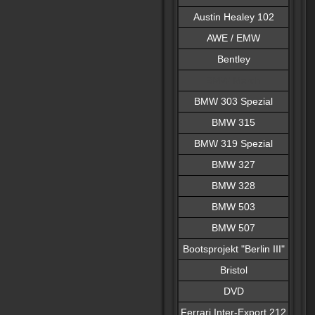
Austin Healey 102
AWE / EMW
Bentley
BMW March
BMW 303 Spezial
BMW 315
BMW 319 Spezial
BMW 327
BMW 328
BMW 503
BMW 507
Bootsprojekt "Berlin III"
Bristol
DVD
Ferrari Inter-Export 212